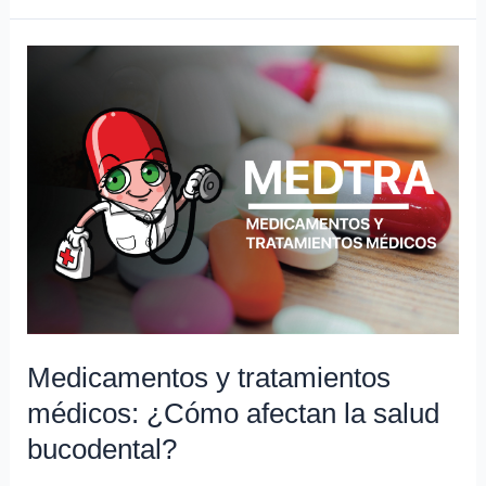
Medicamentos
y
tratamientos
médicos:
¿Cómo
afectan
la
salud
bucodental?
Medicamentos y tratamientos
médicos: ¿Cómo afectan la salud
bucodental?