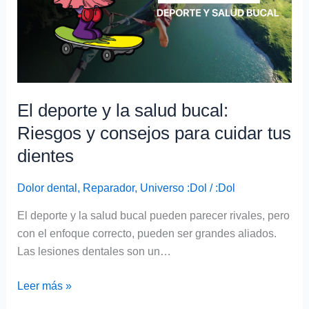
Riesgos
y
consejos
para
cuidar
tus
El deporte y la salud bucal:
dientes
Riesgos y consejos para cuidar tus
dientes
Dolor dental
,
Reparador
,
Universo :Dol
/
:Dol
El deporte y la salud bucal pueden parecer rivales, pero
con el enfoque correcto, pueden ser grandes aliados.
Las lesiones dentales son un…
Leer más »