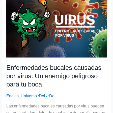
causadas
por
virus:
Un
enemigo
peligroso
para
tu
boca
Enfermedades bucales causadas
por virus: Un enemigo peligroso
para tu boca
Encías
,
Universo :Dol
/
:Dol
Las enfermedades bucales causadas por virus pueden
ser un verdadero dolor de muelas (¡y de boca!), pero no