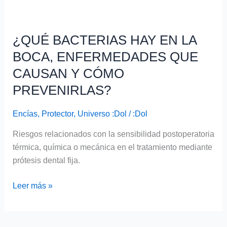
¿QUÉ
BACTERIAS
¿QUÉ BACTERIAS HAY EN LA
HAY
EN
BOCA, ENFERMEDADES QUE
LA
CAUSAN Y CÓMO
BOCA,
PREVENIRLAS?
ENFERMEDADES
QUE
Encías
,
Protector
,
Universo :Dol
/
:Dol
CAUSAN
Y
Riesgos relacionados con la sensibilidad postoperatoria
CÓMO
térmica, química o mecánica en el tratamiento mediante
PREVENIRLAS?
prótesis dental fija.
Leer más »