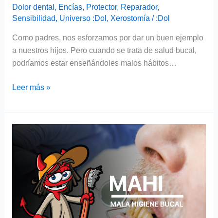
Dolor dental
,
Encías
,
Protector
,
Reparador
,
Sensibilidad
,
Universo :Dol
,
Xerostomía
/
:Dol
Como padres, nos esforzamos por dar un buen ejemplo
a nuestros hijos. Pero cuando se trata de salud bucal,
podríamos estar enseñándoles malos hábitos…
Leer más »
8
estrategias
que
ayudarán
con
la
mala