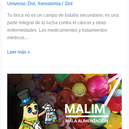
Universo :Dol
,
Xerostomía
/
:Dol
Tu boca no es un campo de batalla secundario; es una
parte integral de tu lucha contra el cáncer y otras
enfermedades. Los medicamentos y tratamientos
médicos…
Leer más »
Repercusión
de
la
mala
alimentación
en
la