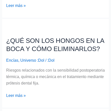
Leer más »
¿QUÉ
SON
¿QUÉ SON LOS HONGOS EN LA
LOS
HONGOS
BOCA Y CÓMO ELIMINARLOS?
EN
LA
Encías
,
Universo :Dol
/
:Dol
BOCA
Riesgos relacionados con la sensibilidad postoperatoria
Y
térmica, química o mecánica en el tratamiento mediante
CÓMO
prótesis dental fija.
ELIMINARLOS?
Leer más »