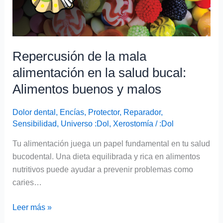
salud
bucal:
Alimentos
buenos
y
Repercusión de la mala
malos
alimentación en la salud bucal:
Alimentos buenos y malos
Dolor dental
,
Encías
,
Protector
,
Reparador
,
Sensibilidad
,
Universo :Dol
,
Xerostomía
/
:Dol
Tu alimentación juega un papel fundamental en tu salud
bucodental. Una dieta equilibrada y rica en alimentos
nutritivos puede ayudar a prevenir problemas como
caries…
Leer más »