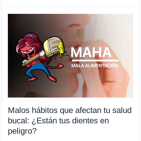
Malos
hábitos
que
afectan
tu
salud
bucal:
¿Están
tus
dientes
en
peligro?
Malos hábitos que afectan tu salud
bucal: ¿Están tus dientes en
peligro?