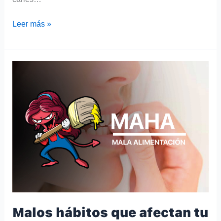
Leer más »
Malos
hábitos
que
afectan
tu
salud
bucal:
¿Están
tus
dientes
en
peligro?
Malos hábitos que afectan tu