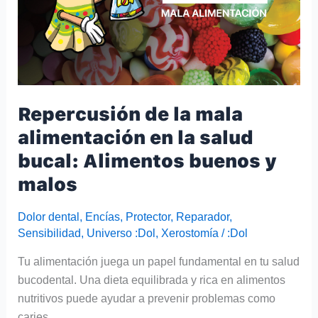
la
salud
bucal:
Alimentos
buenos
y
Repercusión de la mala
malos
alimentación en la salud
bucal: Alimentos buenos y
malos
Dolor dental
,
Encías
,
Protector
,
Reparador
,
Sensibilidad
,
Universo :Dol
,
Xerostomía
/
:Dol
Tu alimentación juega un papel fundamental en tu salud
bucodental. Una dieta equilibrada y rica en alimentos
nutritivos puede ayudar a prevenir problemas como
caries…