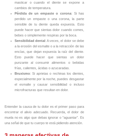
masticar o cuando el diente se expone a
cambios de temperatura.
Pérdida de un empaste o corona
: Si has
perdido un empaste o una corona, la parte
sensible de tu diente queda expuesta. Esto
puede hacer que sientas dolor cuando comes,
bebes o simplemente respiras por la boca.
Sensibilidad dental
: A veces, el dolor se debe
a la erosión del esmalte o a la retracción de las
encías, que dejan expuesta la raíz del diente.
Esto puede hacer que sientas un dolor
punzante al consumir alimentos o bebidas
frías, calientes, ácidas o azucaradas.
Bruxismo
: Si aprietas o rechinas los dientes,
especialmente por la noche, puedes desgastar
el esmalte y causar sensibilidad o incluso
microfracturas que resultan en dolor.
Entender la causa de tu dolor es el primer paso para
encontrar el alivio adecuado. Recuerda, el dolor de
muela no es algo que debas ignorar o “aguantar”. Es
una señal de que tu cuerpo te está pidiendo atención.
3 maneras efectivas de