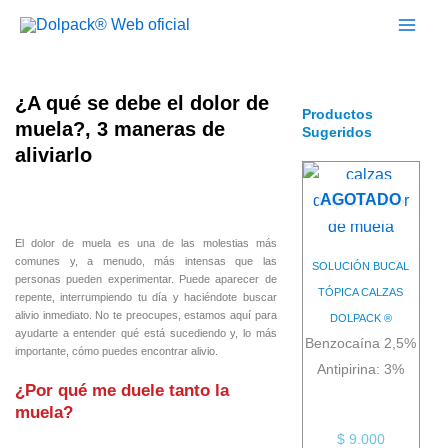
Ir
al
contenido
¿A qué se debe el dolor de
Productos
muela?, 3 maneras de
Sugeridos
aliviarlo
AGOTADO
El dolor de muela es una de las molestias más
comunes y, a menudo, más intensas que las
SOLUCIÓN BUCAL
personas pueden experimentar. Puede aparecer de
TÓPICA CALZAS
repente, interrumpiendo tu día y haciéndote buscar
alivio inmediato. No te preocupes, estamos aquí para
DOLPACK ®
ayudarte a entender qué está sucediendo y, lo más
Benzocaína 2,5%
importante, cómo puedes encontrar alivio.
Antipirina: 3%
¿Por qué me duele tanto la
muela?
$
9.000