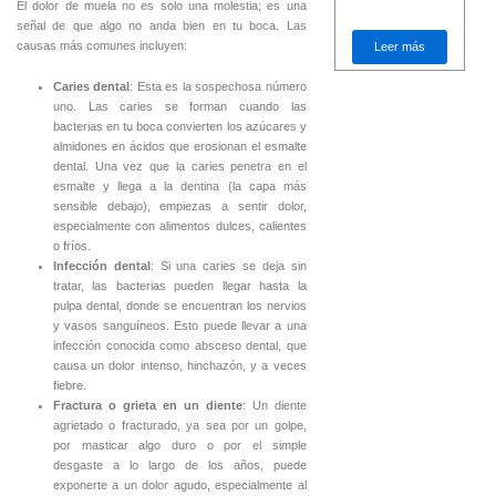
El dolor de muela no es solo una molestia; es una
señal de que algo no anda bien en tu boca. Las
causas más comunes incluyen:
Leer más
Caries dental
: Esta es la sospechosa número
uno. Las caries se forman cuando las
bacterias en tu boca convierten los azúcares y
almidones en ácidos que erosionan el esmalte
dental. Una vez que la caries penetra en el
esmalte y llega a la dentina (la capa más
sensible debajo), empiezas a sentir dolor,
especialmente con alimentos dulces, calientes
o fríos.
Infección dental
: Si una caries se deja sin
tratar, las bacterias pueden llegar hasta la
pulpa dental, donde se encuentran los nervios
y vasos sanguíneos. Esto puede llevar a una
infección conocida como absceso dental, que
causa un dolor intenso, hinchazón, y a veces
fiebre.
Fractura o grieta en un diente
: Un diente
agrietado o fracturado, ya sea por un golpe,
por masticar algo duro o por el simple
desgaste a lo largo de los años, puede
exponerte a un dolor agudo, especialmente al