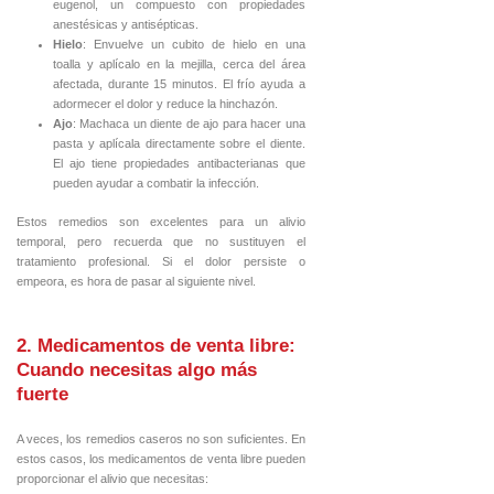
eugenol, un compuesto con propiedades
anestésicas y antisépticas.
Hielo
: Envuelve un cubito de hielo en una
toalla y aplícalo en la mejilla, cerca del área
afectada, durante 15 minutos. El frío ayuda a
adormecer el dolor y reduce la hinchazón.
Ajo
: Machaca un diente de ajo para hacer una
pasta y aplícala directamente sobre el diente.
El ajo tiene propiedades antibacterianas que
pueden ayudar a combatir la infección.
Estos remedios son excelentes para un alivio
temporal, pero recuerda que no sustituyen el
tratamiento profesional. Si el dolor persiste o
empeora, es hora de pasar al siguiente nivel.
2. Medicamentos de venta libre:
Cuando necesitas algo más
fuerte
A veces, los remedios caseros no son suficientes. En
estos casos, los medicamentos de venta libre pueden
proporcionar el alivio que necesitas: