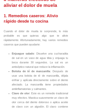
aliviar el dolor de muela
1. Remedios caseros: Alivio
rápido desde tu cocina
Cuando el dolor de muela te sorprende, lo más
probable es que quieras algo que te alivie
rápidamente. Afortunadamente, hay varios remedios
caseros que pueden ayudarte:
Enjuague salado
: Disuelve una cucharadita
de sal en un vaso de agua tibia y enjuaga tu
boca durante 30 segundos. La sal es un
antiséptico natural que reduce la inflamación.
Bolsita de té de manzanilla
: Después de
usar una bolsita de té de manzanilla, déjala
enfriar y aplícala directamente sobre el diente
afectado. La manzanilla tiene propiedades
antiinflamatorias y calmantes.
Clavo de olor
: Este es un remedio tradicional
muy efectivo. Mastica suavemente un clavo de
olor cerca del diente doloroso o aplica aceite
de clavo con un algodón. El clavo contiene