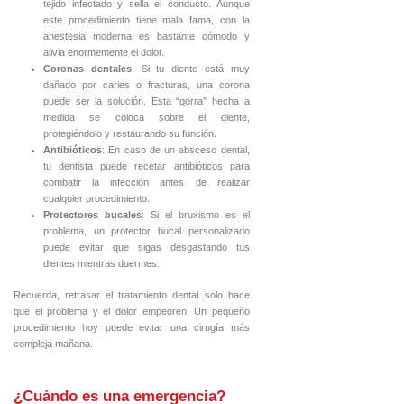
tejido infectado y sella el conducto. Aunque
este procedimiento tiene mala fama, con la
anestesia moderna es bastante cómodo y
alivia enormemente el dolor.
Coronas dentales
: Si tu diente está muy
dañado por caries o fracturas, una corona
puede ser la solución. Esta “gorra” hecha a
medida se coloca sobre el diente,
protegiéndolo y restaurando su función.
Antibióticos
: En caso de un absceso dental,
tu dentista puede recetar antibióticos para
combatir la infección antes de realizar
cualquier procedimiento.
Protectores bucales
: Si el bruxismo es el
problema, un protector bucal personalizado
puede evitar que sigas desgastando tus
dientes mientras duermes.
Recuerda, retrasar el tratamiento dental solo hace
que el problema y el dolor empeoren. Un pequeño
procedimiento hoy puede evitar una cirugía más
compleja mañana.
¿Cuándo es una emergencia?