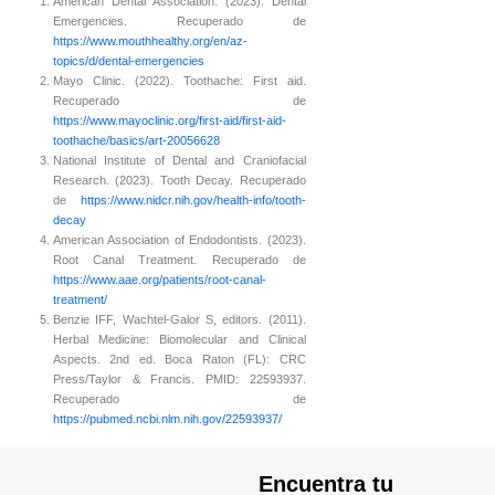
American Dental Association. (2023). Dental
Emergencies. Recuperado de
https://www.mouthhealthy.org/en/az-
topics/d/dental-emergencies
Mayo Clinic. (2022). Toothache: First aid.
Recuperado de
https://www.mayoclinic.org/first-aid/first-aid-
toothache/basics/art-20056628
National Institute of Dental and Craniofacial
Research. (2023). Tooth Decay. Recuperado
de
https://www.nidcr.nih.gov/health-info/tooth-
decay
American Association of Endodontists. (2023).
Root Canal Treatment. Recuperado de
https://www.aae.org/patients/root-canal-
treatment/
Benzie IFF, Wachtel-Galor S, editors. (2011).
Herbal Medicine: Biomolecular and Clinical
Aspects. 2nd ed. Boca Raton (FL): CRC
Press/Taylor & Francis. PMID: 22593937.
Recuperado de
https://pubmed.ncbi.nlm.nih.gov/22593937/
Encuentra tu