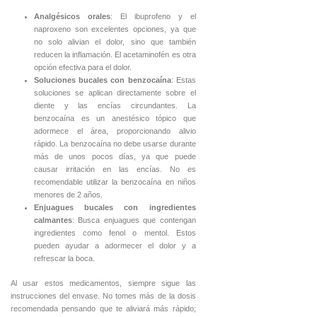
Analgésicos orales
: El ibuprofeno y el
naproxeno son excelentes opciones, ya que
no solo alivian el dolor, sino que también
reducen la inflamación. El acetaminofén es otra
opción efectiva para el dolor.
Soluciones bucales con benzocaína
: Estas
soluciones se aplican directamente sobre el
diente y las encías circundantes. La
benzocaína es un anestésico tópico que
adormece el área, proporcionando alivio
rápido. La benzocaína no debe usarse durante
más de unos pocos días, ya que puede
causar irritación en las encías. No es
recomendable utilizar la benzocaína en niños
menores de 2 años.
Enjuagues bucales con ingredientes
calmantes
: Busca enjuagues que contengan
ingredientes como fenol o mentol. Estos
pueden ayudar a adormecer el dolor y a
refrescar la boca.
Al usar estos medicamentos, siempre sigue las
instrucciones del envase. No tomes más de la dosis
recomendada pensando que te aliviará más rápido;