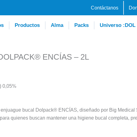
Contáctanos
Don
os
Productos
Alma
Packs
Universo :DOL
OLPACK® ENCÍAS – 2L
C) 0,05%
 enjuague bucal Dolpack® ENCÍAS, diseñado por Big Medical S
 para quienes buscan mantener una higiene bucal completa, prev