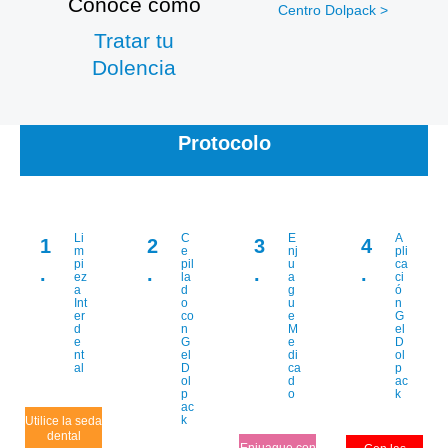
Conoce cómo
Centro Dolpack >
Tratar tu
Dolencia
Protocolo
Li
C
E
A
1
2
3
4
m
e
nj
pli
pi
pil
u
ca
.
.
.
.
ez
la
a
ci
a
d
g
ó
Int
o
u
n
er
co
e
G
d
n
M
el
e
G
e
D
nt
el
di
ol
al
D
ca
p
ol
d
ac
p
o
k
ac
k
Utilice la seda
dental