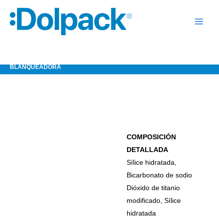
Ir
al
contenido
ALMA CREMA DENTAL
BLANQUEADORA
COMPOSICIÓN
DETALLADA
Sílice hidratada,
Bicarbonato de sodio
Dióxido de titanio
modificado, Sílice
hidratada