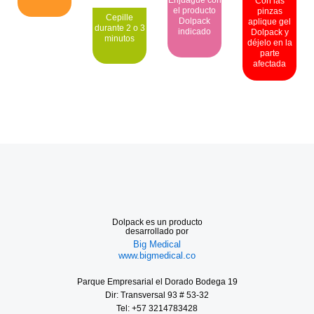
Enjuague con
Con las
el producto
pinzas
Cepille
Dolpack
aplique gel
durante 2 o 3
indicado
Dolpack y
minutos
déjelo en la
parte
afectada
Dolpack es un producto
desarrollado por
Big Medical
www.bigmedical.co
Parque Empresarial el Dorado Bodega 19
Dir: Transversal 93 # 53-32
Tel: +57 3214783428